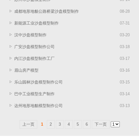
成都地形地貌公路桥梁沙盘模型制作
08
-
28
新能源工业沙盘模型制作
07
-
31
汉中沙盘模型制作
03
-
20
广安沙盘模型制作公司
03
-
18
内江沙盘模型制作工厂
03
-
17
眉山房产模型
03
-
16
乐山园林沙盘模型制作公司
03
-
15
巴中工业模型生产制作
03
-
14
达州地形地貌模型制作公司
03
-
13
上一页
1
2
3
4
5
6
下一页